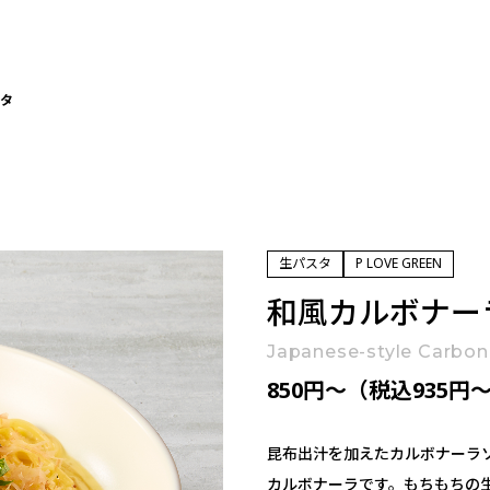
スタ
生パスタ
P LOVE GREEN
和風カルボナー
Japanese-style Carbon
850円〜（税込935円
昆布出汁を加えたカルボナーラ
カルボナーラです。もちもちの