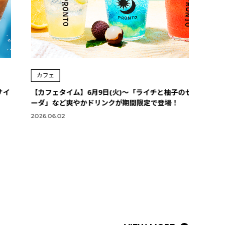
カフェ
カ
【カフェタイム】6月9日(火)～「ライチと柚子のゼリーソ
【カ
ーダ」など爽やかドリンクが期間限定で登場！
種が
コと
2026.06.02
2026