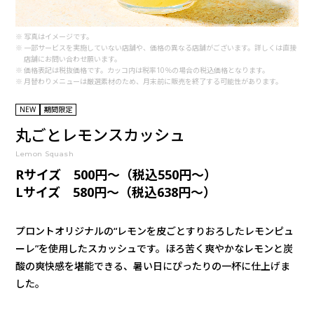
写真はイメージです。
一部サービスを実施していない店舗や、価格の異なる店舗がございます。詳しくは直接
店舗にお問い合わせ願います。
価格表記は税抜価格です。カッコ内は税率10％の場合の税込価格となります。
月替わりメニューは厳選素材のため、月末前に販売を終了する可能性があります。
NEW
期間限定
丸ごとレモンスカッシュ
Lemon Squash
Rサイズ 500円～（税込550円～）
Lサイズ 580円～（税込638円～）
プロントオリジナルの“レモンを皮ごとすりおろしたレモンピュ
ーレ”を使用したスカッシュです。ほろ苦く爽やかなレモンと炭
酸の爽快感を堪能できる、暑い日にぴったりの一杯に仕上げま
した。