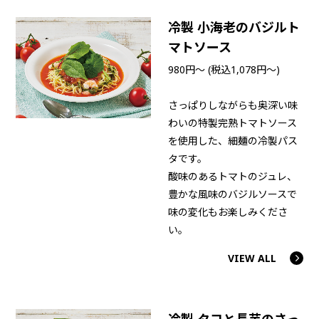
冷製 小海老のバジルト
マトソース
980円～ (税込1,078円～)
さっぱりしながらも奥深い味
わいの特製完熟トマトソース
を使用した、細麺の冷製パス
タです。
酸味のあるトマトのジュレ、
豊かな風味のバジルソースで
味の変化もお楽しみくださ
い。
VIEW ALL
冷製 タコと長芋のさっ